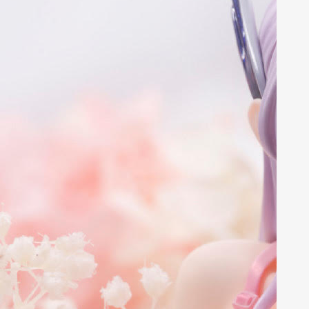
发行 销售
株式会社PONY CANYON
原产国
中国
版权标记
©Takahiro, Yohei
Takemura/SHUEISHA, Chained
Soldier Production Consortium
注意事项
※商品发售、规格可能因各种情况而变
更、延期或取消。
※本手办无法自行站立，请使用附带的
底座进行展示。
※所提示的照片可能与实际商品略有差