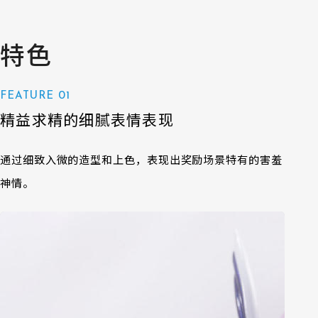
商品编号
BRZP.13560
特色
EAN
4524135166036
FEATURE 01
原型制作
武藏（M. I. C.）
精益求精的细腻表情表现
通过细致入微的造型和上色，表现出奖励场景特有的害羞
上色
Take
神情。
Photograph
KON(@figuephoto),
Shokotto(@chocot_)
其他（企划制
摄影：KON（@figuephoto）、
作等）
Shokotto（@chocot_）