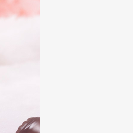
原型制作
武蔵（エムアイ
彩色
タケ
その他（企画制
撮影：KON（@fi
作等）
制作協力
株式会社アマテ
発売・販売元
株式会社ポニー