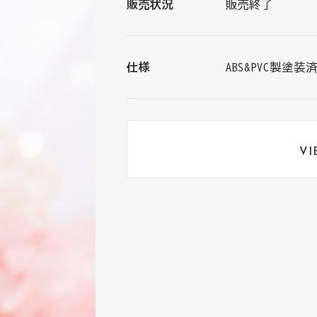
販売状況
販売終了
仕様
ABS&PVC製塗
全高
約125mm
VI
商品番号
BRZP.13560
JAN
4524135166036