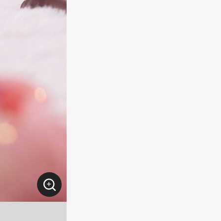
原産国
中国
版元表記
Ⓒタカヒロ・竹
注意事項
※商品の発売、
更・延期・中止
※製品は自立し
ださい。
※掲載の写真は
す。
※商品の塗装は
多少の差異があ